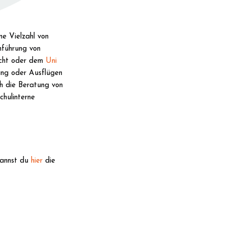
ne Vielzahl von
hführung von
cht oder dem
Uni
ung oder Ausflügen
h die Beratung von
hulinterne
 kannst du
hier
die