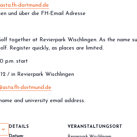
asta.fh-dortmund.de
en und über die FH-Email Adresse
Golf together at Revierpark Wischlingen. As the name su
lf. Register quickly, as places are limited.
0 p.m. start
12 / in Revierpark Wischlingen
@asta.fh-dortmund.de
name and university email address.
DETAILS
VERANSTALTUNGSORT
Datum:
Revierpark Wischlingen,