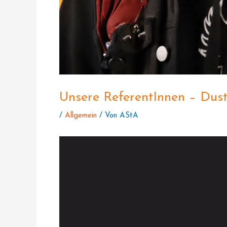
Unsere ReferentInnen – Dust
/
Allgemein
/ Von
AStA